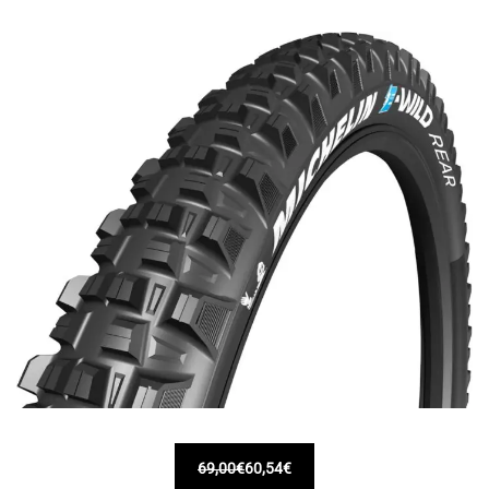
69,00€
60,54€