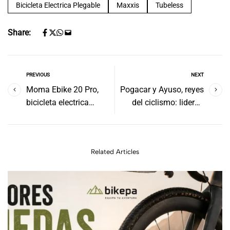
Bicicleta Electrica Plegable
Maxxis
Tubeless
Share:
PREVIOUS
NEXT
Moma Ebike 20 Pro,
Pogacar y Ayuso, reyes
bicicleta electrica
del ciclismo: lideran
plegable tu aliada en la
rankings UCI
ciudad.
Related Articles