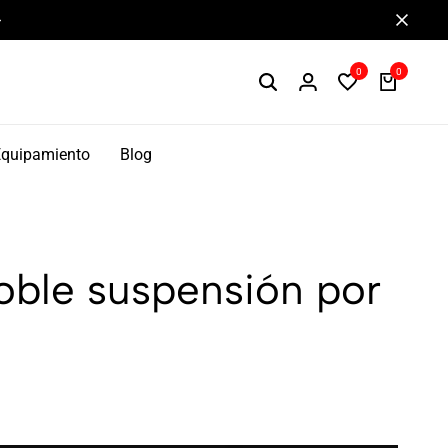
Componentes de alto rendimiento y bikepacking
0
0
Equipamiento
Blog
oble suspensión por