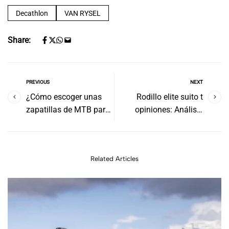
Decathlon
VAN RYSEL
Share:
PREVIOUS
NEXT
¿Cómo escoger unas
Rodillo elite suito t
zapatillas de MTB para
opiniones: Análisis
invierno?
detallado
Related Articles