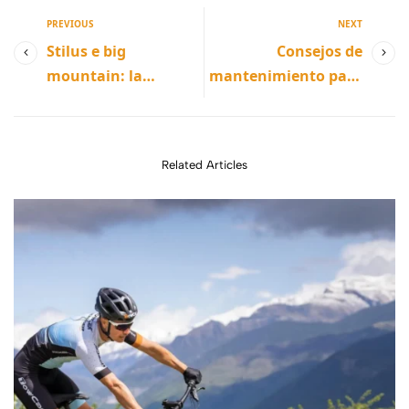
PREVIOUS
NEXT
Stilus e big
Consejos de
mountain: la
mantenimiento para
bicicleta eléctrica de
guardar tu bicicleta
Decathlon que te
mtb o e bike mtb en
llevará al límite
invierno
Related Articles