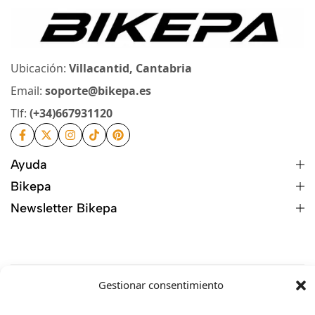
Ubicación:
Villacantid, Cantabria
Email:
soporte@bikepa.es
Tlf:
(+34)667931120
Ayuda
Bikepa
Newsletter Bikepa
Gestionar consentimiento
© 2026 Bikepa. Todos los derechos reservados.