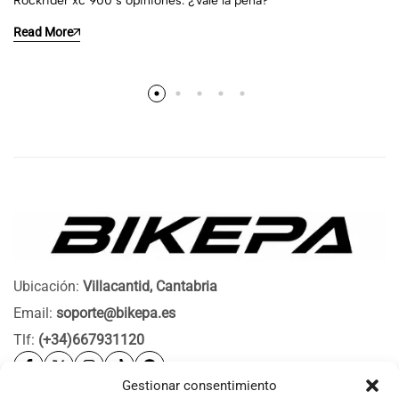
Rockrider xc 900 s opiniones: ¿Vale la pena?
Read More
Ubicación:
Villacantid, Cantabria
Email:
soporte@bikepa.es
Tlf:
(+34)667931120
Gestionar consentimiento