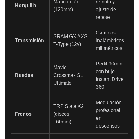
Manitou R7
remoto y
Horquilla
(120mm)
ajuste de
rebote
Cambios
SRAM GX AXS
Transmisión
inalámbricos
T-Type (12v)
milimétricos
Perfil 30mm
Mavic
con buje
Ruedas
Crossmax SL
Instant Drive
Ultimate
360
Modulación
TRP Slate X2
profesional
Frenos
(discos
en
160mm)
descensos