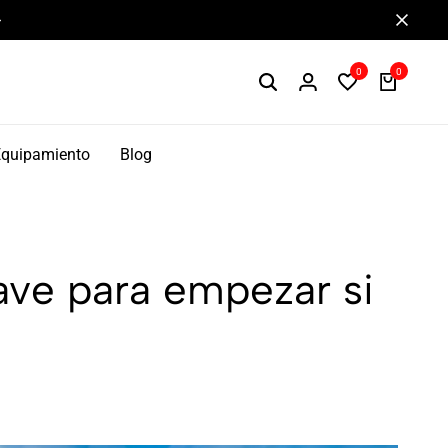
de alto rendimiento y bikepacking
0
0
Equipamiento
Blog
ave para empezar si