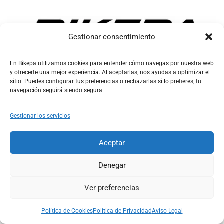
Gestionar consentimiento
Ubicación:
Villacantid, Cantabria
En Bikepa utilizamos cookies para entender cómo navegas por nuestra web
Email:
y ofrecerte una mejor experiencia. Al aceptarlas, nos ayudas a optimizar el
soporte@bikepa.es
sitio. Puedes configurar tus preferencias o rechazarlas si lo prefieres, tu
Tlf:
(+34)667931120
navegación seguirá siendo segura.
Gestionar los servicios
Ayuda
Bikepa
Aceptar
Newsletter Bikepa
Denegar
Ver preferencias
0
0
Política de Cookies
Política de Privacidad
Aviso Legal
Shop
Search
Account
Wishlist
Cart
© 2026 Bikepa. Todos los derechos reservados.