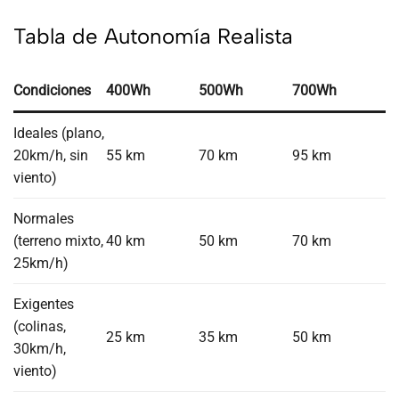
Tabla de Autonomía Realista
Condiciones
400Wh
500Wh
700Wh
Ideales (plano,
20km/h, sin
55 km
70 km
95 km
viento)
Normales
(terreno mixto,
40 km
50 km
70 km
25km/h)
Exigentes
(colinas,
25 km
35 km
50 km
30km/h,
viento)