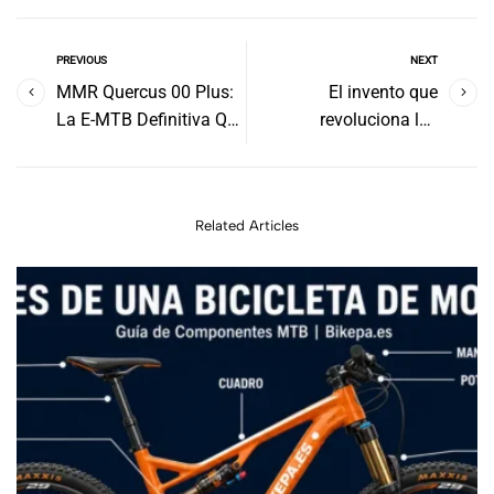
PREVIOUS
NEXT
MMR Quercus 00 Plus:
El invento que
La E-MTB Definitiva Que
revoluciona las
Redefine las Bicicletas
bicicletas eléctricas:
Eléctricas de Montaña
cargador integrado en la
pata de cabra (2026)
Related Articles