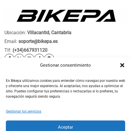
Ubicación:
Villacantid, Cantabria
Email:
soporte@bikepa.es
Tlf:
(+34)667931120
Gestionar consentimiento
Ayuda
Bikepa
En Bikepa utilizamos cookies para entender cómo navegas por nuestra web
y ofrecerte una mejor experiencia. Al aceptarlas, nos ayudas a optimizar el
Newsletter Bikepa
sitio. Puedes configurar tus preferencias o rechazarlas si lo prefieres, tu
navegación seguirá siendo segura.
Gestionar los servicios
Aceptar
© 2026 Bikepa. Todos los derechos reservados.