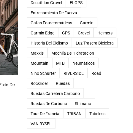
Decathlon Gravel
ELOPS
Entrenamiento De Fuerza
Gafas Fotocromáticas
Garmin
Garmin Edge
GPS
Gravel
Helmets
Historia Del Ciclismo
Luz Trasera Bicicleta
Maxxis
Mochila De Hidratacion
Mountain
MTB
Neumáticos
Nino Schurter
RIVERSIDE
Road
Rockrider
Ruedas
Fixie De
Ruedas Carretera Carbono
Ruedas De Carbono
Shimano
Tour De Francia
TRIBAN
Tubeless
VAN RYSEL