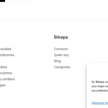
Bikepa
ivacidad
Contacto
ndiciones
Quién soy
Blog
okies
Categorías
ecuentes
 y cambios
En Bikepa ut
egas
una mejor ex
tus preferen
Gestionar lo