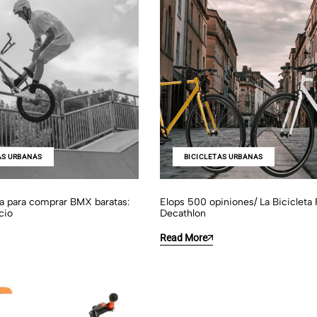
AS URBANAS
BICICLETAS URBANAS
va para comprar BMX baratas:
Elops 500 opiniones/ La Bicicleta 
cio
Decathlon
Read More