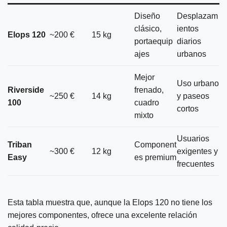
Diseño
Desplazam
clásico,
ientos
Elops 120
~200 €
15 kg
portaequip
diarios
ajes
urbanos
Mejor
Uso urbano
Riverside
frenado,
~250 €
14 kg
y paseos
100
cuadro
cortos
mixto
Usuarios
Triban
Component
~300 €
12 kg
exigentes y
Easy
es premium
frecuentes
Esta tabla muestra que, aunque la Elops 120 no tiene los
mejores componentes, ofrece una excelente relación