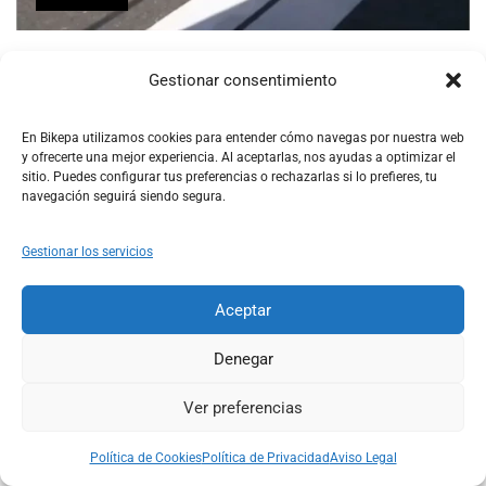
Cómo Actualizar tu Bicicleta de Carretera: Guía de Ruedas de
Gestionar consentimiento
Carbono
Read More
En Bikepa utilizamos cookies para entender cómo navegas por nuestra web
y ofrecerte una mejor experiencia. Al aceptarlas, nos ayudas a optimizar el
sitio. Puedes configurar tus preferencias o rechazarlas si lo prefieres, tu
navegación seguirá siendo segura.
Gestionar los servicios
Aceptar
Denegar
Ver preferencias
Ubicación:
Villacantid, Cantabria
0
0
Email:
soporte@bikepa.es
Política de Cookies
Política de Privacidad
Aviso Legal
Shop
Search
Account
Wishlist
Cart
Tlf:
(+34)667931120