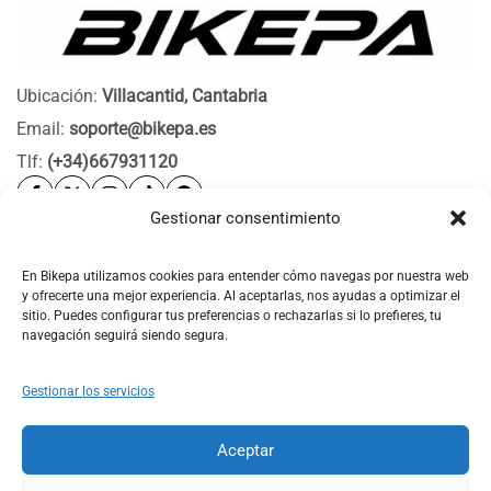
Ubicación:
Villacantid, Cantabria
Email:
soporte@bikepa.es
Tlf:
(+34)667931120
Gestionar consentimiento
Ayuda
Bikepa
En Bikepa utilizamos cookies para entender cómo navegas por nuestra web
y ofrecerte una mejor experiencia. Al aceptarlas, nos ayudas a optimizar el
Newsletter Bikepa
sitio. Puedes configurar tus preferencias o rechazarlas si lo prefieres, tu
navegación seguirá siendo segura.
Gestionar los servicios
Aceptar
© 2026 Bikepa. Todos los derechos reservados.