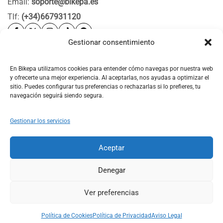
Email:
soporte@bikepa.es
Tlf:
(+34)667931120
Gestionar consentimiento
Ayuda
Bikepa
En Bikepa utilizamos cookies para entender cómo navegas por nuestra web
y ofrecerte una mejor experiencia. Al aceptarlas, nos ayudas a optimizar el
Newsletter Bikepa
sitio. Puedes configurar tus preferencias o rechazarlas si lo prefieres, tu
navegación seguirá siendo segura.
Gestionar los servicios
Aceptar
© 2026 Bikepa. Todos los derechos reservados.
Denegar
Ver preferencias
0
0
Política de Cookies
Política de Privacidad
Aviso Legal
Shop
Search
Account
Wishlist
Cart