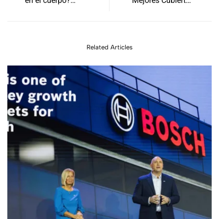
en el cuerpo?
Mejores Cubiertas
¡Descúbrelos!
Maxxis 29 Lisas y
Cubiertas MTB 29 para
Asfalto
Related Articles