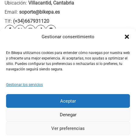
Ubicación:
Villacantid, Cantabria
Email:
soporte@bikepa.es
Tlf:
(+34)667931120
Gestionar consentimiento
Ayuda
Bikepa
En Bikepa utilizamos cookies para entender cómo navegas por nuestra web
y ofrecerte una mejor experiencia. Al aceptarlas, nos ayudas a optimizar el
Newsletter Bikepa
sitio. Puedes configurar tus preferencias o rechazarlas si lo prefieres, tu
navegación seguirá siendo segura.
Gestionar los servicios
Aceptar
© 2026 Bikepa. Todos los derechos reservados.
Denegar
Ver preferencias
0
0