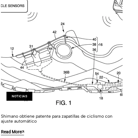
NOTICIAS
Shimano obtiene patente para zapatillas de ciclismo con
La 
ajuste automático
pro
Read More
Re