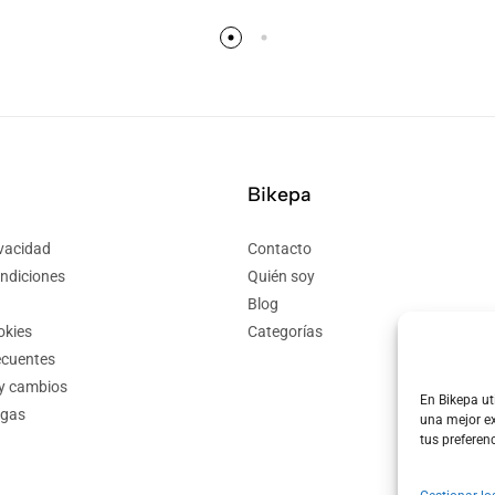
Bikepa
ivacidad
Contacto
ndiciones
Quién soy
Blog
okies
Categorías
ecuentes
 y cambios
En Bikepa ut
egas
una mejor ex
tus preferen